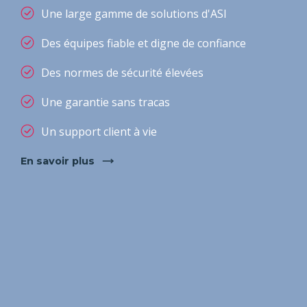
Une large gamme de solutions d'ASI
Des équipes fiable et digne de confiance
Des normes de sécurité élevées
Une garantie sans tracas
Un support client à vie
The Noun Project
Icon Template
Reminders
En savoir plus
.SVG
Strokes
Size
Ungroup
Save as
Created by Araz Murat Ak
from the Noun Project