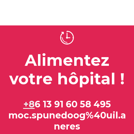
Alimentez
votre hôpital !
+8
6 13 91 60 58 495
moc.spunedoog%40uil.a
neres