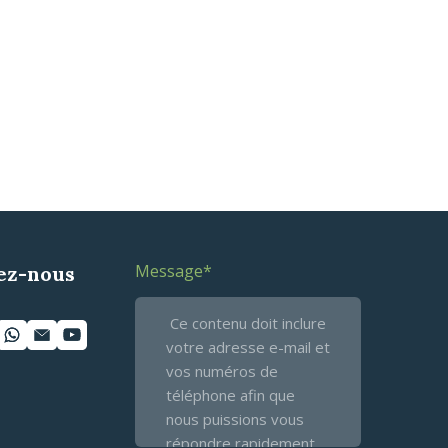
Message
*
ez-nous